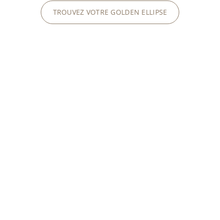
TROUVEZ VOTRE GOLDEN ELLIPSE
UNMISTAKABLE ELEGANCE
CUBITUS
The Cubitus collection embodies a unique blend of
bold design and elegance, highlighted by the
distinctive shape of its square case and slender
profile.
LA COLLECTION CUBITUS