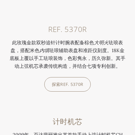
REF. 5370R
此玫瑰金款双秒追针计时腕表配备棕色
大明火
珐琅表
盘，搭配米色
内填
珐琅辅助表盘和准距仪刻度。18K金
底板上覆以手工珐琅装饰，色彩隽永，历久弥新。其手
动上弦机芯承袭传统构造，并结合七项专利创新。
探索REF. 5370R
计时机芯
2009年，百达翡丽推出其首款手动上弦计时机芯CH