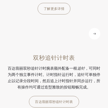
时
时
弦
时
机
机
机
机
了解更多详情
芯
芯
芯
芯
。
。
。
。
双秒追针计时表
百达翡丽双秒追针计时腕表额外配备一根
追针
，可同时
为两个独立事件计时。计时指针运行时，追针可单独停
止以记录分段时间，然后追上计时指针并同步运行，所
有操作均可通过造型雅致的按钮顺畅完成。
百达翡丽双秒追针计时表
0:00
/
0:00