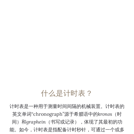
Q
P
1
3
手
S
1
5
动
Q
年
P
上
手
的
S
0:00
弦
动
C
手
/
0:00
机
上
H
动
芯
弦
2
上
诞
机
9
弦
生
芯
-
机
于
诞
5
芯
2
生
3
诞
0
于
5
生
什么是计时表？
1
2
P
于
1
0
S
2
计时表是一种用于测量时间间隔的机械装置。计时表的
年
1
Q
0
英文单词“chronograph”源于希腊语中的
kronos
（时
，
1
机
0
间）和
graphein
（书写或记录），体现了其最初的功
是
年
芯
9
能。如今，计时表是指配备计时秒针，可通过一个或多