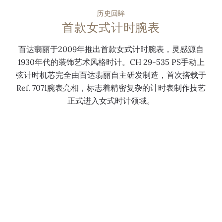
历史回眸
首款女式计时腕表
百达翡丽于2009年推出首款女式计时腕表，灵感源自
1930年代的装饰艺术风格时计。CH 29-535 PS手动上
弦计时机芯完全由百达翡丽自主研发制造，首次搭载于
Ref. 7071腕表亮相，标志着精密复杂的计时表制作技艺
正式进入女式时计领域。
品质工艺
日历表
从周历、年历到万年历，再到天文历，日历复杂功能腕
表是百达翡丽时计系列中最丰富多元的表款之一。