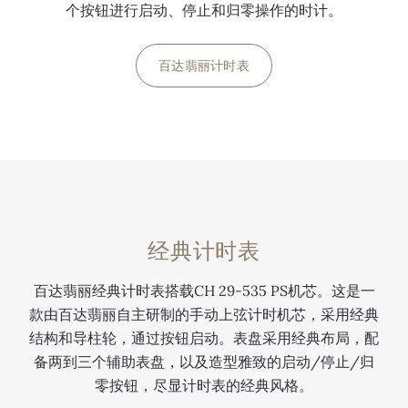
百
，
，
年
个按钮进行启动、停止和归零操作的时计。
达
是
是
，
翡
百
一
是
百达翡丽计时表
丽
达
款
百
自
翡
配
达
主
丽
备
翡
0:00
/
0:00
研
自
万
丽
发
主
年
自
制
研
历
主
造
发
计
研
的
制
时
发
经典计时表
首
造
功
制
款
的
能
造
百达翡丽经典计时表搭载CH 29-535 PS机芯。这是一
款由百达翡丽自主研制的手动上弦计时机芯，采用经典
万
万
的
的
结构和导柱轮，通过按钮启动。表盘采用经典布局，配
年
年
手
首
历
历
动
款
备两到三个辅助表盘，以及造型雅致的启动/停止/归
计
计
上
计
零按钮，尽显计时表的经典风格。