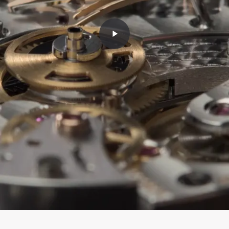
-
REF.
5
5924G
2
0
C
Q
a
A
l
2
a
REF.
4
t
7968/300R
H
r
自
a
首
动
v
款
上
a
女
弦
飞
式
机
行
自
芯
家
动
，
腕
上
0:00
/
0:00
配
表
弦
REF.
REF.
REF.
备
配
计