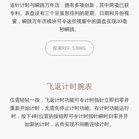
追针计时与瞬跳万年历，拥有多项创新，其中两项已获
的
计
2
机
配
配
专利。表盘设有三个呈弧形排列的星期、日期和月份视
飞
时
8
芯
备
备
返
机
-
，
采
采
窗，瞬跳万年历模块可令这些视窗中的圆盘实现30毫
计
芯
5
配
用
用
秒瞬跳。
时
，
2
备
垂
垂
功
世
0
飞
直
直
探索REF. 5308G
0:00
/
0:00
能
界
C
返
离
离
。
时
F
计
合
合
同
间
U
时
器
器
时
显
S
和
的
的
飞返计时腕表
提
示
自
旅
飞
飞
供
2
动
行
返
返
仅需轻轻一按，飞返计时功能可令计时指针立即归零并
年
4
上
时
计
计
重新开始计时，无需先停止计时功能。在计时功能运行
历
个
弦
间
时
时
时，按下4时位置的按钮即可令计时指针瞬时归零并开
功
时
机
功
功
功
始新的计时，从而实现不间断连续计时。
能
区
芯
能
能
能
。
。
。
。
。
。