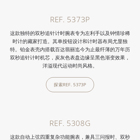
5930P
5990/1A
5968R
采
备
时
用
C
飞
C
C
腕
REF. 5373P
垂
H
返
H
H
表
直
2
计
2
2
，
这款独特的双秒追针计时腕表专为左利手以及钟情珍稀
离
8
时
8
8
搭
时计的藏家打造。其单按钮设计和计时器布局尤显独
合
-
和
-
-
载
特。铂金表壳内搭载百达翡丽迄今为止最纤薄的万年历
器
5
旅
5
5
C
双秒追针计时机芯，炭灰色表盘边缘呈黑色渐变效果，
和
2
行
2
2
H
洋溢现代运动时尚风格。
6
0
时
0
0
2
0
H
间
C
C
8
探索REF. 5373P
0:00
/
0:00
分
U
功
F
自
-
钟
自
能
U
动
5
累
动
，
S
上
2
积
上
搭
自
弦
0
计
弦
载
动
机
机
REF. 5308G
时
飞
C
上
芯
芯
这款自动上弦四重复杂功能腕表，兼具三问报时、双秒
器
返
H
弦
，
，