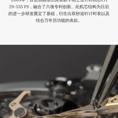
29-535 PS，融合了六项专利创新。此机芯结构为日后
的进一步研发奠定了基础，衍生出双秒追针计时表以及
结合万年历功能的表款。
REF.
5905R
C
H
2
8