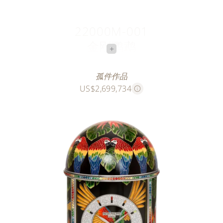
22000M-001
金刚鹦鹉
+
灵翎妙语
孤件作品
US$2,699,734
此款孤品时计采用大明火掐丝珐琅工艺，再现金刚鹦鹉
于亚马逊热带雨林深处飞舞嬉戏的多彩画卷。巧妙的对
比效果，以及珍贵宝石与彩色珐琅的熠熠光芒，栩栩刻
画出满蕴异域风情的迷人景象，臻呈于百达翡丽首款镶
嵌珍贵宝石的座钟杰作之中。
鹦鹉的轮廓、其羽毛的繁复纹理以及“天堂鸟”鹤望兰的
叶片与花朵，共使用长约20.75米（重约39克）的金线
勾勒而成。为呈现鹦鹉羽毛的闪亮色泽与植物的细微特
质，珐琅师需运用48种不同颜色的珐琅，以不透明珐