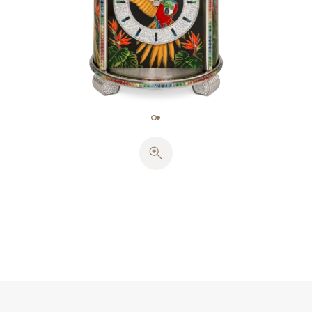
琅为主，辅以半透明或透明珐琅，以及4种颜色的微绘
珐琅工艺。每枚珐琅片均需在800至820摄氏度的高温
下煅烧8至10次。
小时刻度环以雪花镶嵌工艺密镶1,140颗璀璨钻石（约
13.82克拉），缀以24枚长形立体时标，其中包括12颗
黑色尖晶石（约1.68克拉）、6颗彩色蓝宝石（约0.72
克拉）、2颗沙弗莱石（约0.24克拉）以及4颗托帕石
（约0.48克拉）。钟盘中心采用掐丝珐琅装饰，摹画金
刚鹦鹉于空中翱翔的姿态。钟壳镶饰225颗彩色蓝宝石
（约24.75克拉）、92颗沙弗莱石（约9.27克拉）以及
87颗托帕石（约8.48克拉），共筑彩虹色调。钟座亦如
珠宝般精美，共镶嵌570颗钻石（约6.7克拉）。
这款圆顶座钟采用17法分的PEND机械机芯提供动力，
通过电机上弦。