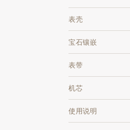
表壳
宝石镶嵌
表带
机芯
使用说明