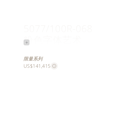
5077/100R-068
粉色字体艺术
+
优美字体
限量系列
US$141,415
此款玫瑰金腕表限量发行十枚，灵感源自一枚搭载三
与第二时区显示的三重复杂功能猎表式怀表。此怀表于
黎世博会，是当时百达翡丽生产的最复杂的时计。
百达翡丽工匠先在表盘底板上镌刻出“Patek Philippe 
样，字体酷似那枚作为蓝本的古董怀表背面所刻的优
后，他运用内填珐琅工艺，以2种颜色的珐琅（分别
明珐琅），逐层填充装饰图案中的凹槽。珐琅烧制完
精湛的雕刻技艺对字母进行修饰，增强其立体感。每