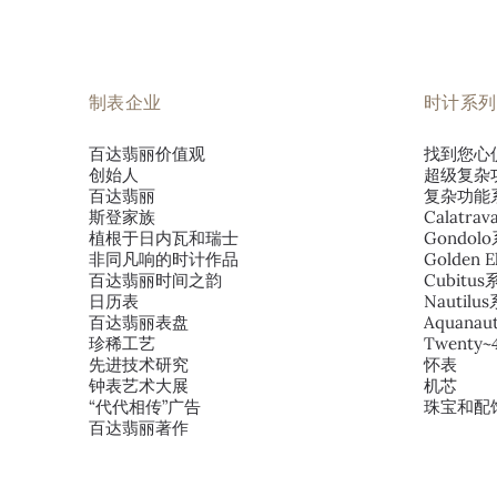
制表企业
时计系列
百达翡丽价值观
找到您心
创始人
超级复杂
百达翡丽
复杂功能
斯登家族
Calatra
植根于日内瓦和瑞士
Gondol
非同凡响的时计作品
Golden E
百达翡丽时间之韵
Cubitu
日历表
Nautilu
百达翡丽表盘
Aquana
珍稀工艺
Twenty
先进技术研究
怀表
钟表艺术大展
机芯
“代代相传”广告
珠宝和配
百达翡丽著作