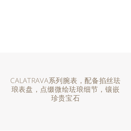
CALATRAVA系列腕表，配备掐丝珐
琅表盘，点缀微绘珐琅细节，镶嵌
珍贵宝石