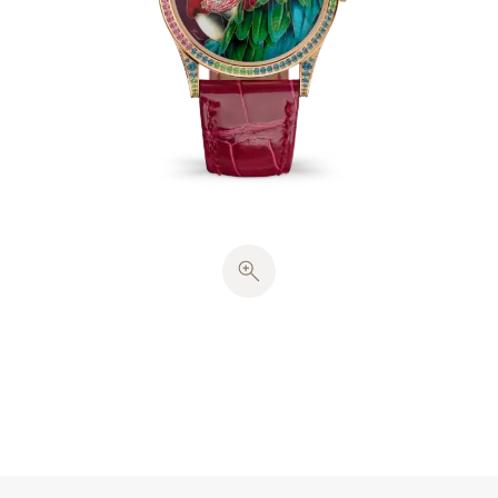
850摄氏度的高温下煅烧约8次。
表圈、表耳及针扣镶嵌58颗玫瑰榴石（约0.69克
拉）、30颗托帕石（约0.24克拉）、25颗红宝石（约
0.24克拉）、18颗沙弗莱石（约0.13克拉）和10颗钻石
（约0.02克拉）。玫瑰金剑形指针清晰指示时间。闪
亮樱桃红色鳄鱼皮表带，与表盘配色谐美呼应。
这款腕表搭载240超薄自动上弦机芯，透过蓝宝石水晶
透盖，可一览机芯风采。