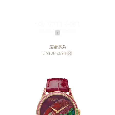
5077/211R-001
绿翅金刚鹦鹉
+
彩翎鹦语
限量系列
US$205,694
此款玫瑰金腕表限量发行十枚，精心描绘绿翅金刚鹦鹉
的灵动姿态。此种鹦鹉栖息于南美洲北半部的森林与悬
崖地带。
精巧繁复的大明火掐丝羽毛图案的轮廓，由长约39厘
米（重约0.16克）的金线勾勒而成。为呈现绿翅金刚鹦
鹉如彩虹般的绚丽羽色，珐琅师运用54种颜色的半透
明、透明和不透明珐琅，再辅以10种颜色的微绘珐琅，
增强色彩渐变和光影交错效果。每块表盘均需在780至