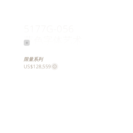
5177G-056
蓝色字体艺术
+
鲜明个性
限量系列
US$128,559
此款白金腕表限量发行十枚，旨在致敬百达翡丽于18
上展出的一枚猎表式怀表。此怀表搭载三问报时、跳
显示等三项复杂功能，是当时百达翡丽生产的最复杂
百达翡丽工匠先在表盘底板上镌刻出“Patek Philippe 
样，字体酷似那枚作为蓝本的古董怀表背面所刻的优
后，他运用内填珐琅工艺，以2种颜色的珐琅（分别
明珐琅），逐层填充装饰图案中的凹槽。珐琅烧制完
精湛的雕刻技艺对字母进行修饰，增强其立体感。每