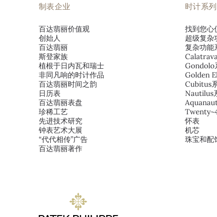
制表企业
时计系列
百达翡丽价值观
找到您心
创始人
超级复杂
百达翡丽
复杂功能
斯登家族
Calatra
植根于日内瓦和瑞士
Gondol
非同凡响的时计作品
Golden E
百达翡丽时间之韵
Cubitu
日历表
Nautilu
百达翡丽表盘
Aquana
珍稀工艺
Twenty
先进技术研究
怀表
钟表艺术大展
机芯
“代代相传”广告
珠宝和配
百达翡丽著作