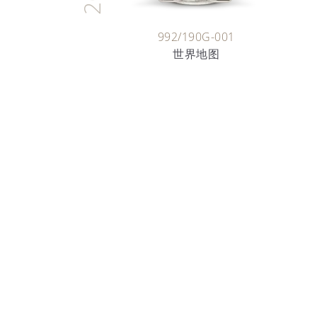
992/190G-001
世界地图
时间的艺术家
珐琅艺术
深入探索迷人的珐琅世界，了解百达翡丽工匠
承的珍贵技艺。
了解更多详情