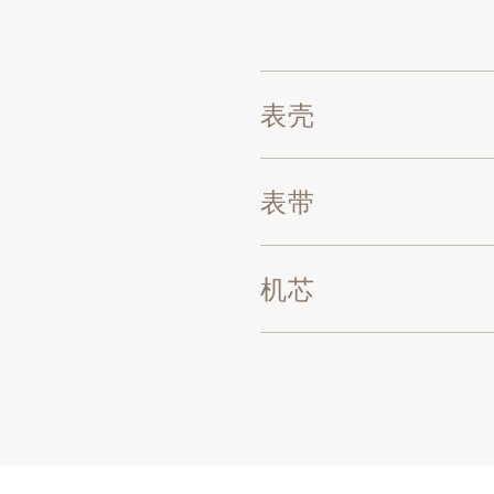
表壳
表带
机芯