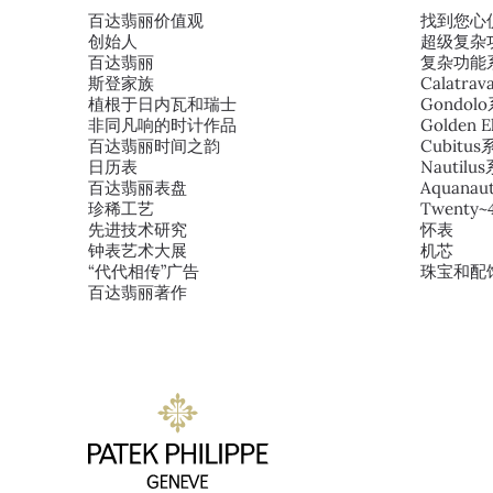
百达翡丽价值观
找到您心
创始人
超级复杂
百达翡丽
复杂功能
斯登家族
Calatra
植根于日内瓦和瑞士
Gondol
非同凡响的时计作品
Golden E
百达翡丽时间之韵
Cubitu
日历表
Nautilu
百达翡丽表盘
Aquana
珍稀工艺
Twenty
先进技术研究
怀表
钟表艺术大展
机芯
“代代相传”广告
珠宝和配
百达翡丽著作