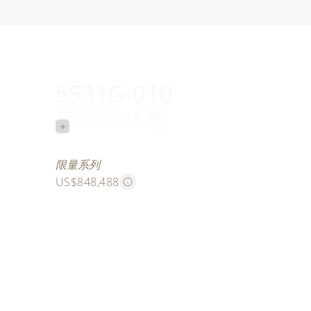
5531G-010
平面天体图
+
世界尽在腕间
限量系列
US$848,488
此款白金腕表限量发行十枚，表盘上描绘的世界地图
大陆板块的恢弘壮美以及海底地质结构的复杂多变。
雕刻师先手工雕琢出深邃海洋的形状，随后，图案上
统内填珐琅工艺填充的半透明蓝色珐琅。接着，珐琅
的半透明珐琅，营造出大洋中脊与海沟区域高低起伏
立体效果。这道珐琅工序需在780摄氏度左右的高温下