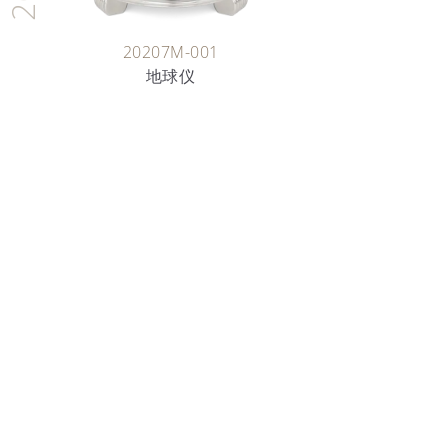
20207M-001
地球仪
艺术，通过光影的运用，于金属表面呈现精美
或珐琅工艺相映成辉。