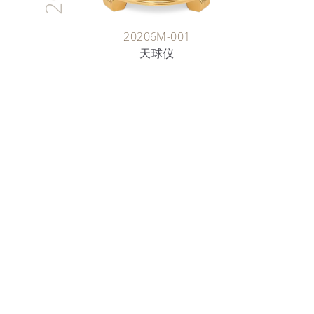
20206M-001
天球仪
时间的艺术家
雕刻艺术
数十年来悉心守护和传
手工雕刻是一门精妙的
装饰图案，与细木镶嵌
了解更多详情