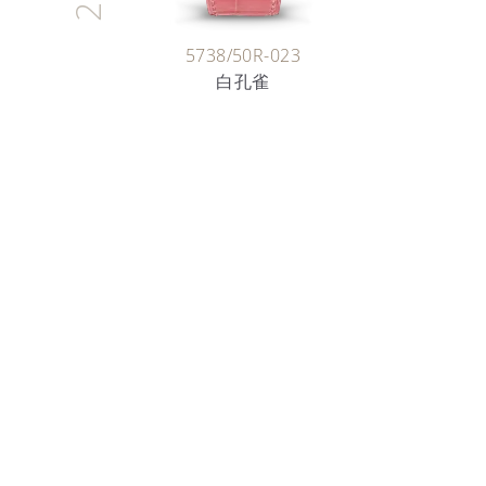
5738/50R-023
白孔雀
时间的艺术家
珐琅艺术
深入探索迷人的珐琅世界，了解百达翡丽工匠数十年来
悉心守护和传承的珍贵技艺。
了解更多详情