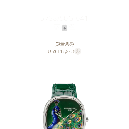
5738/50G-041
蓝孔雀
+
雀屏之舞
限量系列
US$147,843
此款大明火掐丝珐琅腕表限量发行十枚，灵动呈现了一
只华丽的蓝孔雀。孔雀是优雅与美丽的象征，因在求偶
舞蹈中开屏展示其尾羽而闻名。
珐琅师先使用长约69.4厘米（重约0.47克）的金线，重
现孔雀羽毛和翎眼的轮廓。随后，他运用30种颜色的
珐琅（以透明珐琅为主，辅以不透明或半透明珐琅），
匠心呈现这一细节丰富的复杂构图。手工雕刻工艺勾勒
出羽翼上的虹彩流光，更添灵动之感。每块表盘均需在
800至850摄氏度的高温下煅烧11至12次。