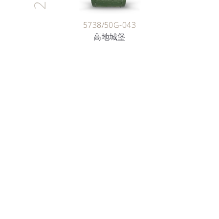
5738/50G-043
高地城堡
时间的艺术家
珐琅艺术
深入探索迷人的珐琅世界，了解百达翡丽工匠数十年来
悉心守护和传承的珍贵技艺。
了解更多详情