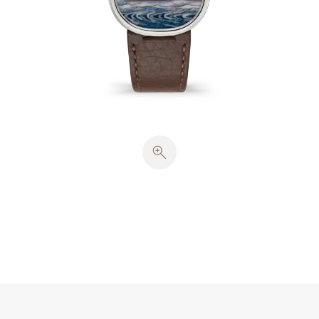
雾以及轻拍岸边的水波。每块表盘均需在820摄氏度的
高温下煅烧11次。
白金表壳配备实心底盖，采用源自古代黄金分割的均衡
比例。Cheveu式指针指示小时及分钟，点缀白金印
记。这款腕表搭载240超薄自动上弦机芯。
咖啡色粒纹小牛皮表带，配以呼应椭圆形表壳的白金针
扣。