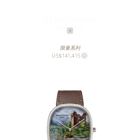
5738/50G-042
传奇城堡
+
尼斯湖畔
限量系列
US$141,415
此款大明火掐丝珐琅腕表限量发行十五枚，精心描绘了
建于十三世纪的厄克特城堡（Urquhart Castle）。该
城堡坐落于岩石岬角之上，俯瞰着著名的尼斯湖，是苏
格兰规模最大以及到访游客最多的城堡之一。
这座环抱于湖畔植被中的建筑的轮廓，由长约40厘米
（重约0.27克）的金线勾勒而成。为渲染出苏格兰特有
的阴郁与神秘氛围，珐琅师运用了41种不同颜色的半透
明、乳白和不透明珐琅，再以4种颜色的微绘珐琅点
缀，细致入微地再现了舒卷流动的云霭、湖面升腾的薄