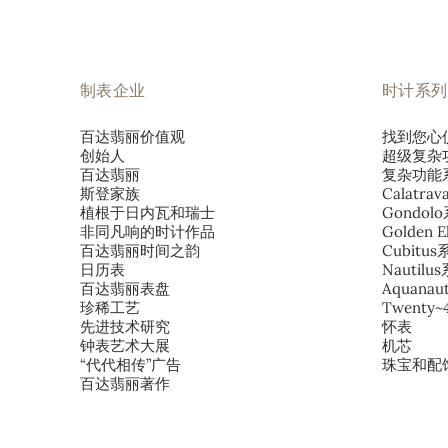
制表企业
时计系列
百达翡丽价值观
找到您心
创始人
超级复杂
百达翡丽
复杂功能
斯登家族
Calatra
植根于日内瓦和瑞士
Gondol
非同凡响的时计作品
Golden E
百达翡丽时间之韵
Cubitu
日历表
Nautilu
百达翡丽表盘
Aquana
珍稀工艺
Twenty
先进技术研究
怀表
钟表艺术大展
机芯
“代代相传”广告
珠宝和配
百达翡丽著作