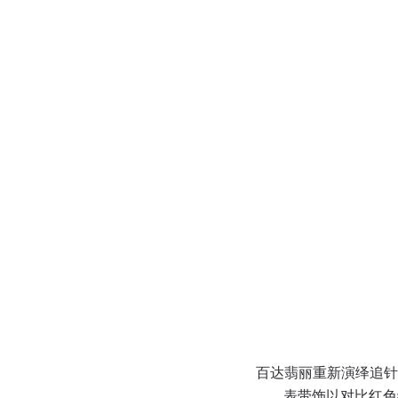
菜单
0:00
/
0:00
百达翡丽重新演绎追针
表带饰以对比红色缝