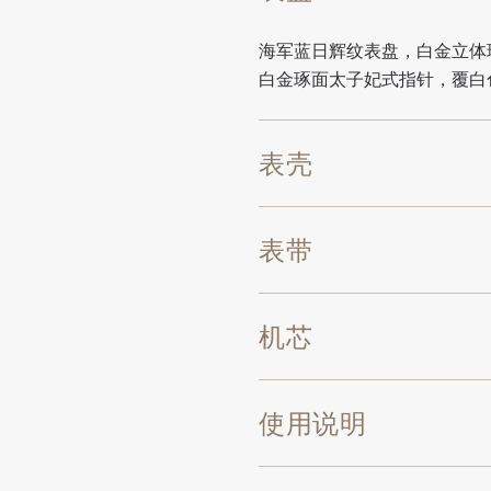
海军蓝日辉纹表盘，白金立体琢
白金琢面太子妃式指针，覆白
表壳
表带
机芯
使用说明