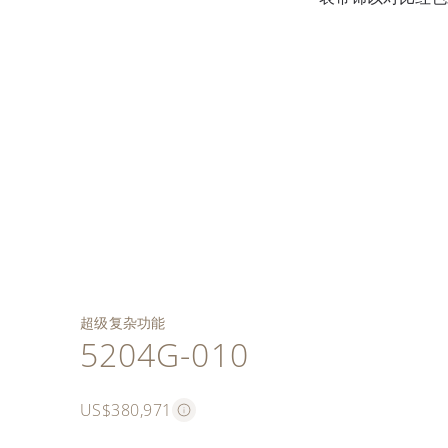
海军蓝日辉纹表盘，12
海军蓝复合材质表带饰
搭载CHR 29-535 PS Q
时位置的双显示窗分别
有纹理图案与红色撞色
双秒追针计时装置，配
3时位置设有30分钟瞬跳
手动上弦机芯，配备双
显示星期和 月份。6时
直径40毫米的全抛光白
缝线，搭配白金 专利三
有双导柱轮和水平离合
累积计时器。小秒针表
秒追针计时和万年历 功
位置设有月相及指针式
金表壳。
折叠式表扣。附赠深蓝
器。
盘位于9时位置。
能。
日期显示。白色转印准
色鳄鱼皮表带，饰以红
距仪 刻度。
色撞色 缝线。
超级复杂功能
5204G-010
US$380,971