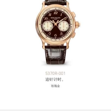
5370R-001
追针计时。
玫瑰金