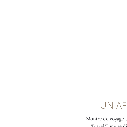
MENU
0:00
/
0:00
UN AF
Montre de voyage u
Travel Time se di