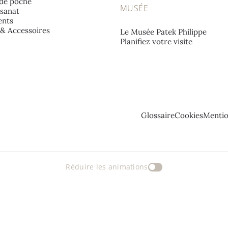
de poche
MUSÉE
isanat
nts
e & Accessoires
Le Musée Patek Philippe
Planifiez votre visite
Glossaire
Cookies
Mentio
Réduire les animations