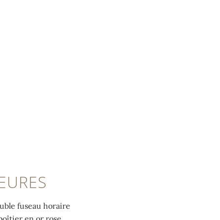
HEURES
uble fuseau horaire
boîtier en or rose