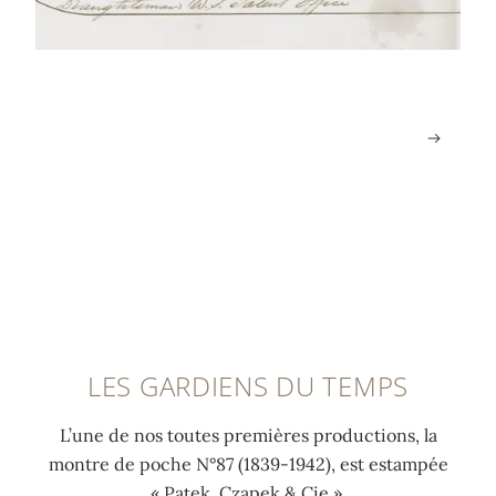
5
8
4
0
0
3
5
)
.
9
.
.
LES GARDIENS DU TEMPS
L’une de nos toutes premières productions, la
montre de poche N°87 (1839-1942), est estampée
« Patek, Czapek & Cie ».