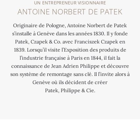
SYSTÈME
UN ENTREPRENEUR VISIONNAIRE
t
ANTOINE NORBERT DE PATEK
INGÉNIEUX
e
M
k
Originaire de Pologne, Antoine Norbert de Patek
o
a
s’installe à Genève dans les années 1830. Il y fonde
n
r
Patek, Czapek & Co. avec Franciszek Czapek en
t
r
1839. Lorsqu’il visite l’Exposition des produits de
r
i
l’industrie française à Paris en 1844, il fait la
e
v
connaissance de Jean Adrien Philippe et découvre
d
e
son système de remontage sans clé. Il l’invite alors à
e
a
Genève où ils décident de créer
p
u
Patek, Philippe & Cie.
o
x
c
É
h
t
e
a
d
t
e
s