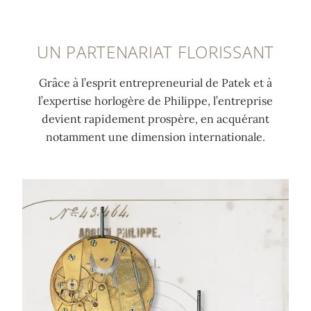
P
’
s
è
h
e
e
s
UN PARTENARIAT FLORISSANT
i
n
r
p
l
t
t
a
Grâce à l’esprit entrepreneurial de Patek et à
i
r
i
r
l’expertise horlogère de Philippe, l’entreprise
p
e
s
t
devient rapidement prospère, en acquérant
p
p
s
i
notamment une dimension internationale.
e
r
a
c
r
i
g
u
u
s
e
l
e
e
(
i
d
c
I
è
u
r
n
r
R
é
v
e
h
é
.
a
ô
e
m
v
n
p
u
e