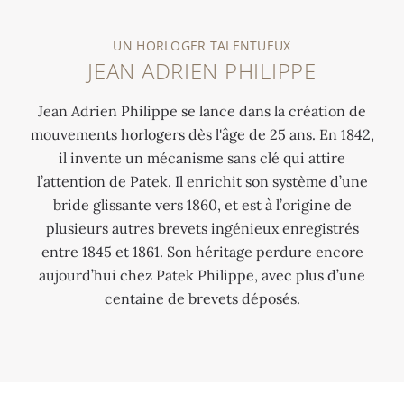
L
e
b
SITE
’
,
u
HISTORIQUE
UN HORLOGER TALENTUEUX
a
r
t
JEAN ADRIEN PHILIPPE
L
c
e
d
’
t
m
’
Jean Adrien Philippe se lance dans la création de
i
e
o
u
mouvements horlogers dès l'âge de 25 ans. En 1842,
m
f
n
n
il invente un mécanisme sans clé qui attire
m
o
t
e
l’attention de Patek. Il enrichit son système d’une
e
n
a
r
bride glissante vers 1860, et est à l’origine de
u
d
g
e
plusieurs autres brevets ingénieux enregistrés
b
a
e
l
entre 1845 et 1861. Son héritage perdure encore
l
t
à
a
aujourd’hui chez Patek Philippe, avec plus d’une
e
e
t
t
centaine de brevets déposés.
P
u
i
i
a
r
g
o
t
d
e
n
e
e
e
t
k
l
t
r