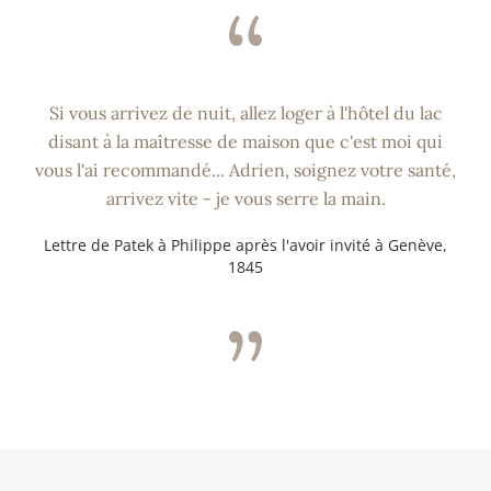
J
-
e
U
a
n
n
i
Si vous arrivez de nuit, allez loger à l'hôtel du lac
A
s
disant à la maîtresse de maison que c'est moi qui
d
,
vous l'ai recommandé... Adrien, soignez votre santé,
r
s
arrivez vite - je vous serre la main.
i
i
e
g
Lettre de Patek à Philippe après l'avoir invité à Genève,
1845
n
n
P
a
h
n
i
t
l
l
NAISSANCE
i
e
D’UN
p
d
HÉRITAGE
p
é