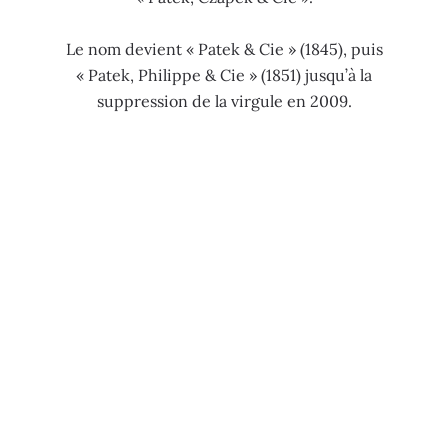
Le nom devient « Patek & Cie » (1845), puis
« Patek, Philippe & Cie » (1851) jusqu’à la
suppression de la virgule en 2009.
UNE HISTOIRE D’INDÉPENDANCE
LA FAMILLE STERN
La famille Stern perpétue l’esprit des fondateurs
depuis quatre générations. Patek Philippe est
aujourd’hui la dernière manufacture horlogère
familiale et indépendante de Genève.