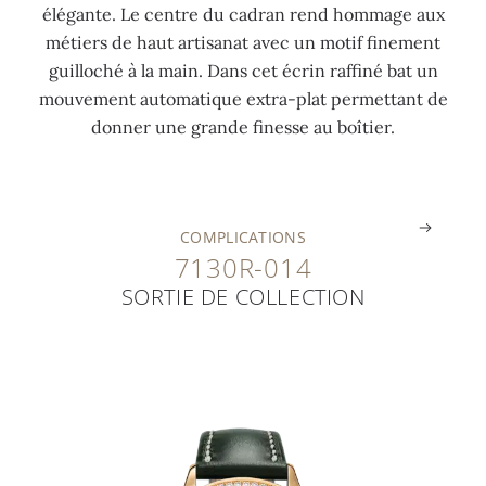
élégante. Le centre du cadran rend hommage aux
r
b
9
métiers de haut artisanat avec un motif finement
r
l
c
guilloché à la main. Dans cet écrin raffiné bat un
o
a
t
mouvement automatique extra-plat permettant de
s
n
s
donner une grande finesse au boîtier.
e
c
)
.
.
.
COMPLICATIONS
7130R-014
SORTIE DE COLLECTION