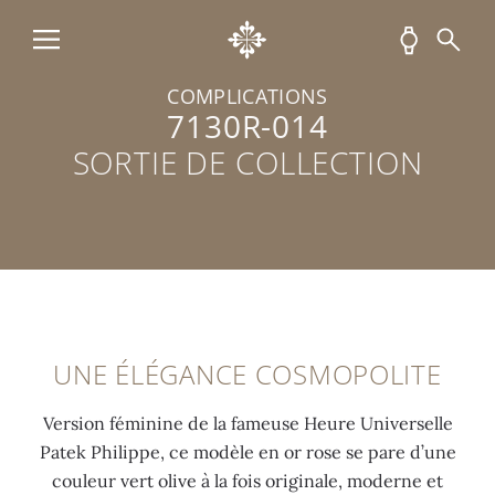
y
i
s
p
l
d
e
l
e
COMPLICATIONS
«
e
8
7130R-014
s
9
SORTIE DE COLLECTION
l
d
d
o
é
i
s
c
a
a
a
m
n
l
a
g
q
n
e
u
t
UNE ÉLÉGANCE COSMOPOLITE
é
s
»
e
(
Version féminine de la fameuse Heure Universelle
e
s
1
Patek Philippe, ce modèle en or rose se pare d’une
n
e
,
couleur vert olive à la fois originale, moderne et
o
n
0