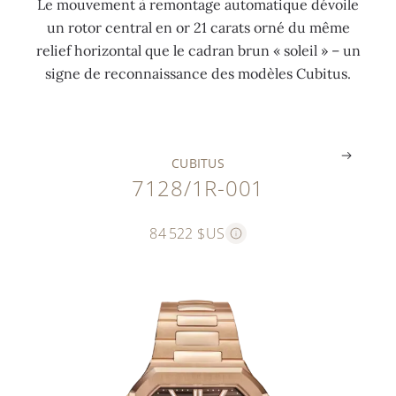
Le mouvement à remontage automatique dévoile
n
n
l
e
un rotor central en or 21 carats orné du même
t
é
a
t
relief horizontal que le cadran brun « soleil » – un
a
e
n
é
signe de reconnaissance des modèles Cubitus.
l
s
c
e
.
.
.
.
CUBITUS
7128/1R-001
84 522 $US