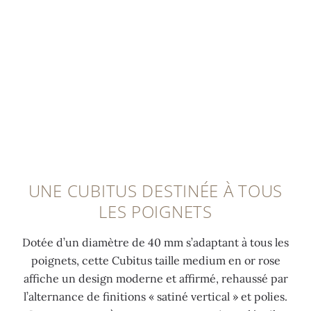
t
r
e
c
0:00
/
0:00
.
a
m
l
a
s
e
e
v
t
n
d
e
é
t
é
c
e
l
p
m
s
u
l
o
p
m
o
t
o
i
y
i
l
n
a
UNE CUBITUS DESTINÉE À TOUS
f
i
e
n
LES POIGNETS
h
e
s
t
o
s
c
e
Dotée d’un diamètre de 40 mm s’adaptant à tous les
r
s
e
b
poignets, cette Cubitus taille medium en or rose
i
a
n
r
affiche un design moderne et affirmé, rehaussé par
z
t
t
e
l’alternance de finitions « satiné vertical » et polies.
o
i
b
v