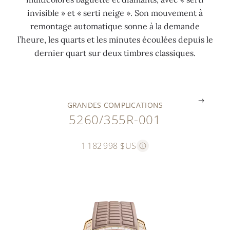
7
r
n
5
3
invisible » et « serti neige ». Son mouvement à
2
2
e
8
6
remontage automatique sonne à la demande
c
2
i
c
c
l’heure, les quarts et les minutes écoulées depuis le
t
c
g
t
t
dernier quart sur deux timbres classiques.
)
t
e
)
)
.
.
.
.
.
GRANDES COMPLICATIONS
5260/355R-001
1 182 998 $US