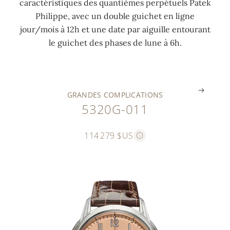
caractéristiques des quantièmes perpétuels Patek
l
m
t
g
Philippe, avec un double guichet en ligne
a
a
i
r
jour/mois à 12h et une date par aiguille entourant
n
i
e
i
le guichet des phases de lune à 6h.
c
n
r
s
.
.
.
.
GRANDES COMPLICATIONS
5320G-011
114 279 $US