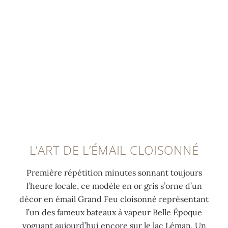
s
a
t
u
e
i
i
c
0:00
/
0:00
a
l
e
l
u
l
r
e
h
o
a
d
o
n
v
é
r
s
e
p
a
d
c
l
i
'
c
o
r
o
o
y
e
r
r
a
L’ART DE L’ÉMAIL CLOISONNÉ
a
à
n
n
f
3
e
t
Première répétition minutes sonnant toujours
f
,
s
e
l’heure locale, ce modèle en or gris s’orne d’un
i
6
a
e
décor en émail Grand Feu cloisonné représentant
c
,
j
n
l’un des fameux bateaux à vapeur Belle Époque
h
9
o
o
voguant aujourd’hui encore sur le lac Léman. Un