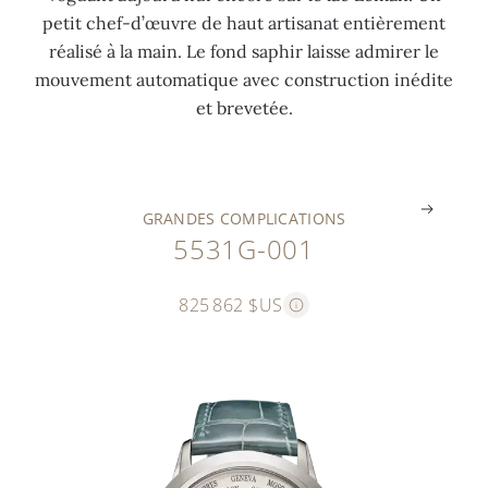
é
e
u
r
petit chef-d’œuvre de haut artisanat entièrement
à
t
r
g
réalisé à la main. Le fond saphir laisse admirer le
1
1
é
r
mouvement automatique avec construction inédite
2
2
e
i
et brevetée.
h
h
s
s
.
.
.
.
GRANDES COMPLICATIONS
5531G-001
825 862 $US