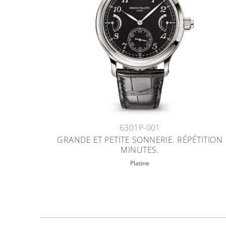
6301P-001
GRANDE ET PETITE SONNERIE. RÉPÉTITION
MINUTES.
Platine