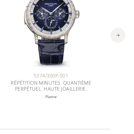
5374/300P-001
R
RÉPÉTITION MINUTES. QUANTIÈME
P
PERPÉTUEL. HAUTE JOAILLERIE.
Platine