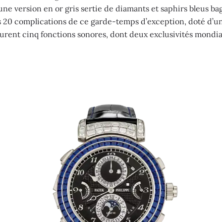
e version en or gris sertie de diamants et saphirs bleus bag
les 20 complications de ce garde-temps d’exception, doté d’un
igurent cinq fonctions sonores, dont deux exclusivités mondia