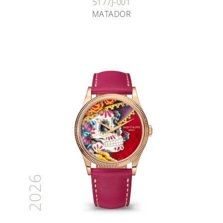
5177J-001
MATADOR
2026