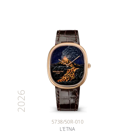
2026
5738/50R-010
L’ETNA