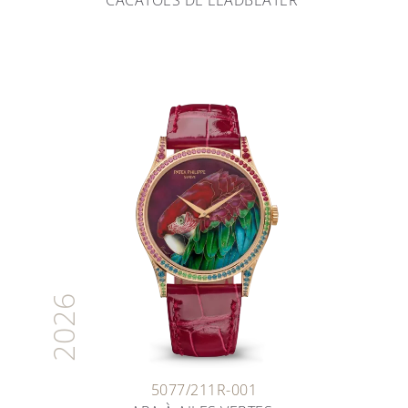
CACATOÈS DE LEADBEATER
2026
5077/211R-001