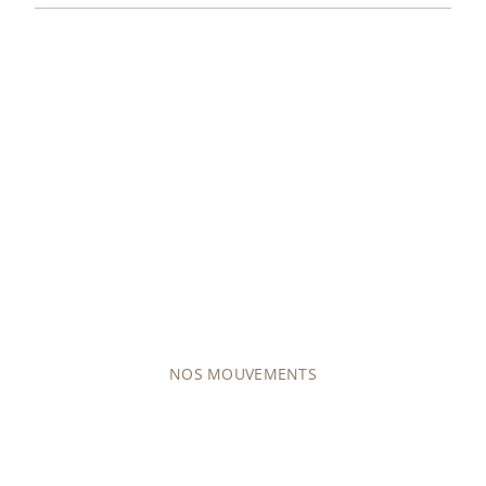
COLLECTIONS
MOUVEMENTS
Découvrez notre offre d'environ 50 variantes de
mouvements différents, mécaniques (à remontage
manuel ou automatique), ou à quartz.
NOS MOUVEMENTS