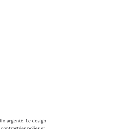
lin argenté. Le design
 contrastées polies et