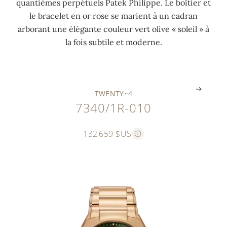
quantièmes perpétuels Patek Philippe. Le boîtier et
t
e
l
r
e
le bracelet en or rose se marient à un cadran
y
à
a
t
t
arborant une élégante couleur vert olive « soleil » à
~
6
n
i
é
la fois subtile et moderne.
4
h
c
e
e
.
.
.
.
.
TWENTY~4
7340/1R-010
132 659 $US