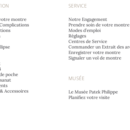
TION
SERVICE
votre montre
Notre Engagement
Complications
Prendre soin de votre montre
tions
Modes d’emploi
a
Réglages
Centres de Service
lipse
Commander un Extrait des ar
Enregistrer votre montre
Signaler un vol de montre
t
4
de poche
MUSÉE
isanat
nts
e & Accessoires
Le Musée Patek Philippe
Planifiez votre visite