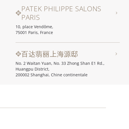
PATEK PHILIPPE SALONS
PARIS
10, place Vendôme,
75001 Paris, France
百达翡丽上海源邸
No. 2 Waitan Yuan, No. 33 Zhong Shan E1 Rd.,
Huangpu District,
200002 Shanghai, Chine continentale
百达翡丽北京源邸
Unit I, Ch'ien Men 23, No. 23 Qian Men Dong Da Jie,
100006 Beijing (Pékin), Chine continentale