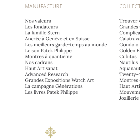
MANUFACTURE
COLLEC
Nos valeurs
Trouver 
Les fondateurs
Grandes 
La famille Stern
Complica
Ancrée à Genève et en Suisse
Calatrav
Les meilleurs garde-temps au monde
Gondolo
Le son Patek Philippe
Golden El
Montres à quantième
Cubitus
Nos cadrans
Nautilus
Haut Artisanat
Aquanau
Advanced Research
Twenty~
Grandes Expositions Watch Art
Montres 
La campagne Générations
Haut Art
Les livres Patek Philippe
Mouveme
Joailleri