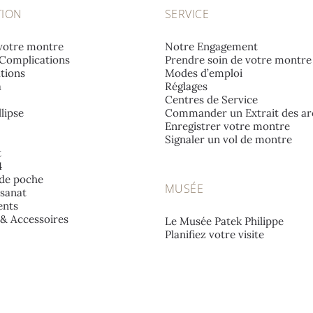
TION
SERVICE
votre montre
Notre Engagement
Complications
Prendre soin de votre montre
tions
Modes d’emploi
a
Réglages
Centres de Service
lipse
Commander un Extrait des ar
Enregistrer votre montre
Signaler un vol de montre
t
4
de poche
MUSÉE
isanat
nts
e & Accessoires
Le Musée Patek Philippe
Planifiez votre visite