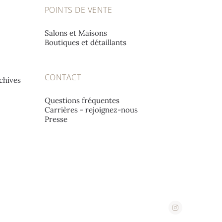
POINTS DE VENTE
百达翡丽北京源邸
Salons et Maisons
Boutiques et détaillants
Unit I, Ch'ien Men 23, No. 23 Qian Men Dong Da Jie,
100006 Beijing (Pékin), Chine continentale
CONTACT
chives
A L'EMERAUDE SA
Questions fréquentes
Carrières - rejoignez-nous
Place St-François 12,
Presse
1002 Lausanne, Suisse
A. STEPHANIDES & SON
LUXURY GOODS LTD
Corner 2, Stassandrou & Aphrodite Street,
1060 Nicosie, Chypre