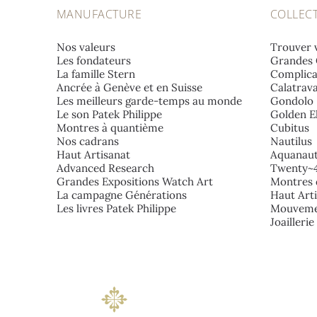
MANUFACTURE
COLLEC
Nos valeurs
Trouver 
Les fondateurs
Grandes 
La famille Stern
Complica
Ancrée à Genève et en Suisse
Calatrav
Les meilleurs garde-temps au monde
Gondolo
Le son Patek Philippe
Golden El
Montres à quantième
Cubitus
Nos cadrans
Nautilus
Haut Artisanat
Aquanau
Advanced Research
Twenty~
Grandes Expositions Watch Art
Montres 
La campagne Générations
Haut Art
Les livres Patek Philippe
Mouveme
Joailleri