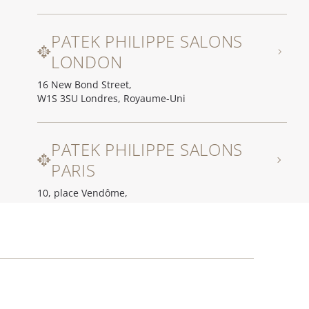
PATEK PHILIPPE SALONS
LONDON
16 New Bond Street,
W1S 3SU Londres, Royaume-Uni
PATEK PHILIPPE SALONS
PARIS
10, place Vendôme,
75001 Paris, France
百达翡丽上海源邸
No. 2 Waitan Yuan, No. 33 Zhong Shan E1 Rd.,
Huangpu District,
200002 Shanghai, Chine continentale