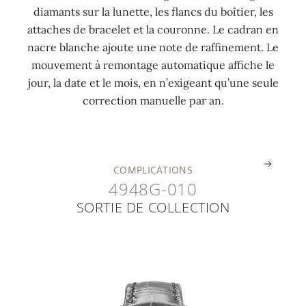
diamants sur la lunette, les flancs du boîtier, les
e
t
0
o
attaches de bracelet et la couronne. Le cadran en
n
b
7
r
nacre blanche ajoute une note de raffinement. Le
1
l
c
g
mouvement à remontage automatique affiche le
9
a
t
r
jour, la date et le mois, en n’exigeant qu’une seule
9
n
s
i
correction manuelle par an.
6
c
)
s
.
.
.
.
COMPLICATIONS
4948G-010
SORTIE DE COLLECTION