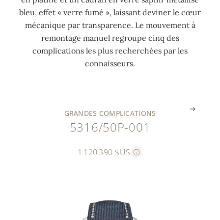
m
o
l
l
r
l
bleu, effet « verre fumé », laissant deviner le cœur
a
r
a
a
t
a
mécanique par transparence. Le mouvement à
n
g
d
n
i
t
remontage manuel regroupe cinq des
u
r
a
c
à
i
complications les plus recherchées par les
e
i
t
h
6
n
connaisseurs.
l
s
e
e
h
e
.
.
.
.
.
.
GRANDES COMPLICATIONS
5316/50P-001
1 120 390 $US