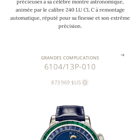
précieuses à sa célèbre montre astronomique,
i
2
L
t
e
animée par le calibre 240 LU CL C à remontage
à
2
u
u
t
automatique, réputé pour sa finesse et son extrême
6
c
n
d
t
précision.
h
t
e
e
e
.
.
.
.
.
GRANDES COMPLICATIONS
6104/13P-010
873 969 $US