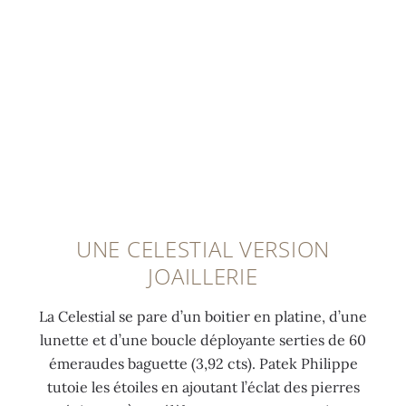
a
v
h
i
e
i
e
a
t
r
l
c
s
u
a
l
m
e
é
u
e
i
s
e
d
b
n
e
s
e
r
i
t
à
s
i
-
o
l
t
l
r
r
a
a
l
o
b
m
i
UNE CELESTIAL VERSION
a
t
i
ê
l
JOAILLERIE
n
o
t
m
l
t
r
e
e
e
La Celestial se pare d’un boitier en platine, d’une
s
e
d
l
b
lunette et d’une boucle déployante serties de 60
e
n
e
a
a
émeraudes baguette (3,92 cts). Patek Philippe
r
o
l
t
g
tutoie les étoiles en ajoutant l’éclat des pierres
t
r
a
i
u