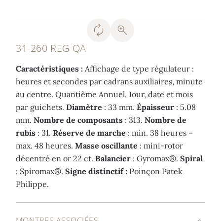
31-260 REG QA
Caractéristiques :
Affichage de type régulateur :
heures et secondes par cadrans auxiliaires, minute
au centre. Quantième Annuel. Jour, date et mois
par guichets.
Diamètre
: 33 mm.
Épaisseur
: 5.08
mm.
Nombre de composants
: 313.
Nombre de
rubis
: 31.
Réserve de marche
: min. 38 heures –
max. 48 heures.
Masse oscillante
: mini-rotor
décentré en or 22 ct.
Balancier
: Gyromax®.
Spiral
: Spiromax®.
Signe distinctif :
Poinçon Patek
Philippe.
MONTRES ASSOCIÉES