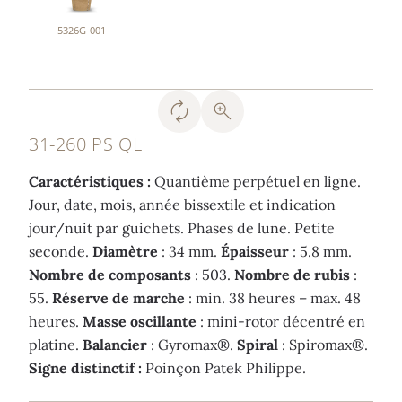
5326G-001
31-260 PS QL
Caractéristiques :
Quantième perpétuel en ligne.
Jour, date, mois, année bissextile et indication
jour/nuit par guichets. Phases de lune. Petite
seconde.
Diamètre
: 34 mm.
Épaisseur
: 5.8 mm.
Nombre de composants
: 503.
Nombre de rubis
:
55.
Réserve de marche
: min. 38 heures – max. 48
heures.
Masse oscillante
: mini-rotor décentré en
platine.
Balancier
: Gyromax®.
Spiral
: Spiromax®.
Signe distinctif :
Poinçon Patek Philippe.