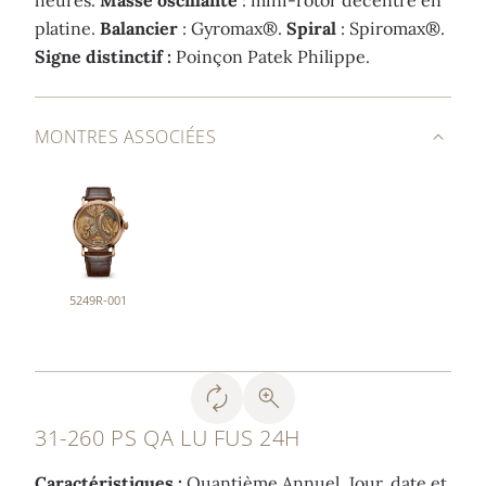
heures.
Masse oscillante
: mini-rotor décentré en
platine.
Balancier
: Gyromax®.
Spiral
: Spiromax®.
Signe distinctif :
Poinçon Patek Philippe.
MONTRES ASSOCIÉES
5249R-001
31-260 PS QA LU FUS 24H
Caractéristiques :
Quantième Annuel. Jour, date et