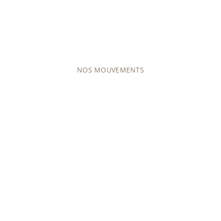
Découvrez notre offre d'environ 50 variantes de
mouvements différents, mécaniques (à remontage
manuel ou automatique), ou à quartz.
NOS MOUVEMENTS