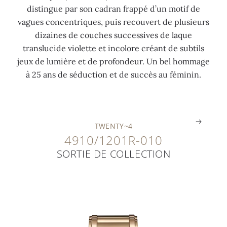
distingue par son cadran frappé d’un motif de
r
t
,
o
vagues concentriques, puis recouvert de plusieurs
t
b
6
y
dizaines de couches successives de laque
z
l
3
a
translucide violette et incolore créant de subtils
E
a
c
n
jeux de lumière et de profondeur. Un bel hommage
1
n
t
t
à 25 ans de séduction et de succès au féminin.
5
c
)
e
.
.
.
.
TWENTY~4
4910/1201R-010
SORTIE DE COLLECTION