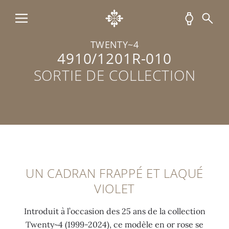
e
v
t
p
a
ê
s
o
v
t
t
l
e
e
a
i
TWENTY~4
4910/1201R-010
c
m
i
a
m
e
l
v
SORTIE DE COLLECTION
o
n
l
e
u
t
e
c
v
l
b
b
e
u
r
o
m
m
i
u
e
i
l
c
n
n
l
l
UN CADRAN FRAPPÉ ET LAQUÉ
t
e
a
e
VIOLET
à
s
n
d
q
c
t
é
Introduit à l’occasion des 25 ans de la collection
u
e
(
p
Twenty~4 (1999-2024), ce modèle en or rose se
a
n
0
l