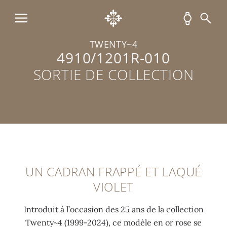
e
v
t
p
a
ê
s
o
v
t
t
l
e
e
a
i
TWENTY~4
4910/1201R-010
c
m
i
a
m
e
l
v
SORTIE DE COLLECTION
o
n
l
e
u
t
e
c
v
l
b
b
e
u
r
o
m
m
i
u
e
i
l
c
n
n
l
l
UN CADRAN FRAPPÉ ET LAQUÉ
t
e
a
e
VIOLET
à
s
n
d
q
c
t
é
Introduit à l’occasion des 25 ans de la collection
u
e
(
p
Twenty~4 (1999-2024), ce modèle en or rose se
a
n
0
l