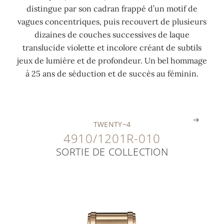
distingue par son cadran frappé d’un motif de
r
t
,
o
vagues concentriques, puis recouvert de plusieurs
t
b
6
y
dizaines de couches successives de laque
z
l
3
a
translucide violette et incolore créant de subtils
E
a
c
n
jeux de lumière et de profondeur. Un bel hommage
1
n
t
t
à 25 ans de séduction et de succès au féminin.
5
c
)
e
.
.
.
.
TWENTY~4
4910/1201R-010
SORTIE DE COLLECTION