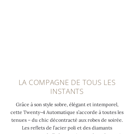
n
e
6
c
0:00
/
0:00
é
m
0
l
e
e
d
e
p
n
i
d
a
t
a
é
r
l
m
p
u
u
a
l
n
m
n
o
c
i
t
y
a
n
s
a
LA COMPAGNE DE TOUS LES
d
e
,
n
INSTANTS
r
s
0
t
e
c
,
e
Grâce à son style sobre, élégant et intemporel,
e
e
8
b
cette Twenty~4 Automatique s’accorde à toutes les
n
n
1
r
tenues – du chic décontracté aux robes de soirée.
o
t
c
e
Les reflets de l’acier poli et des diamants
r
b
a
v