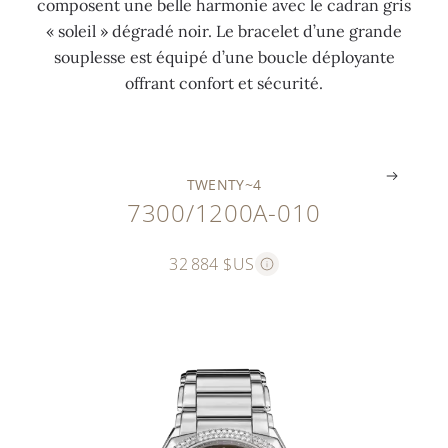
composent une belle harmonie avec le cadran gris
g
l
r
e
« soleil » dégradé noir. Le bracelet d’une grande
r
a
a
t
souplesse est équipé d’une boucle déployante
i
n
t
é
offrant confort et sécurité.
s
c
)
e
.
.
.
.
TWENTY~4
7300/1200A-010
32 884 $US