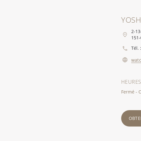
YOSH
2-13
151-
Tél. 
watc
HEURES
Fermé - O
OBTEN