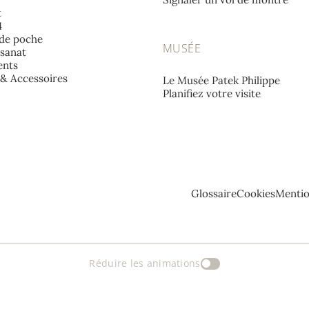
t
4
de poche
MUSÉE
isanat
nts
e & Accessoires
Le Musée Patek Philippe
Planifiez votre visite
Glossaire
Cookies
Mentio
Réduire les animations