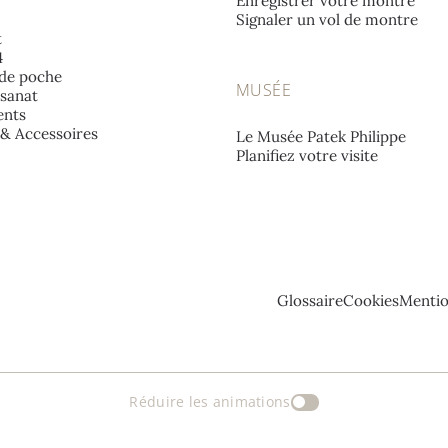
Enregistrer votre montre
Signaler un vol de montre
t
4
de poche
MUSÉE
isanat
nts
e & Accessoires
Le Musée Patek Philippe
Planifiez votre visite
Glossaire
Cookies
Mentio
Réduire les animations