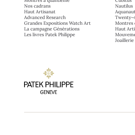
Montres à quantième
Cubitus
Nos cadrans
Nautilus
Haut Artisanat
Aquanau
Advanced Research
Twenty~
Grandes Expositions Watch Art
Montres 
La campagne Générations
Haut Art
Les livres Patek Philippe
Mouveme
Joailleri