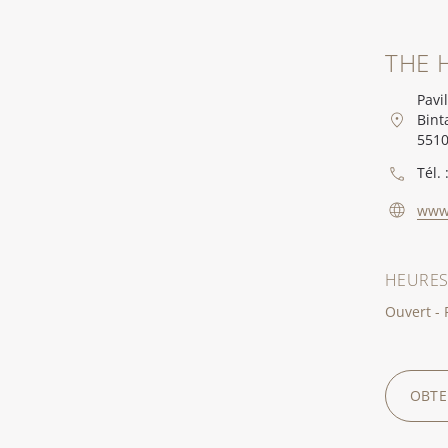
THE 
Pavi
Bint
5510
Tél. 
www
HEURES
Ouvert - 
OBTE