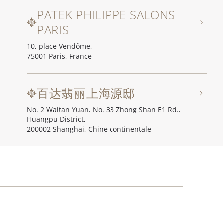
PATEK PHILIPPE SALONS
PARIS
10, place Vendôme,
75001 Paris, France
百达翡丽上海源邸
No. 2 Waitan Yuan, No. 33 Zhong Shan E1 Rd.,
Huangpu District,
200002 Shanghai, Chine continentale
百达翡丽北京源邸
Unit I, Ch'ien Men 23, No. 23 Qian Men Dong Da Jie,
100006 Beijing (Pékin), Chine continentale