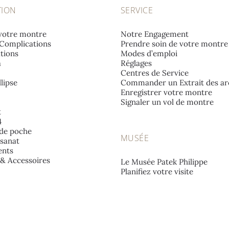
TION
SERVICE
votre montre
Notre Engagement
Complications
Prendre soin de votre montre
tions
Modes d’emploi
a
Réglages
Centres de Service
lipse
Commander un Extrait des ar
Enregistrer votre montre
Signaler un vol de montre
t
4
de poche
MUSÉE
isanat
nts
e & Accessoires
Le Musée Patek Philippe
Planifiez votre visite