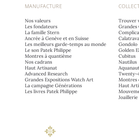
MANUFACTURE
COLLEC
Nos valeurs
Trouver 
Les fondateurs
Grandes 
La famille Stern
Complica
Ancrée à Genève et en Suisse
Calatrav
Les meilleurs garde-temps au monde
Gondolo
Le son Patek Philippe
Golden El
Montres à quantième
Cubitus
Nos cadrans
Nautilus
Haut Artisanat
Aquanau
Advanced Research
Twenty~
Grandes Expositions Watch Art
Montres 
La campagne Générations
Haut Art
Les livres Patek Philippe
Mouveme
Joailleri