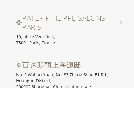
PATEK PHILIPPE SALONS
PARIS
10, place Vendôme,
75001 Paris, France
百达翡丽上海源邸
No. 2 Waitan Yuan, No. 33 Zhong Shan E1 Rd.,
Huangpu District,
200002 Shanghai, Chine continentale
百达翡丽北京源邸
Unit I, Ch'ien Men 23, No. 23 Qian Men Dong Da Jie,
100006 Beijing (Pékin), Chine continentale