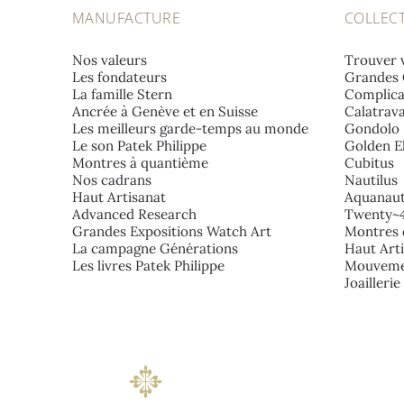
MANUFACTURE
COLLEC
Nos valeurs
Trouver 
Les fondateurs
Grandes 
La famille Stern
Complica
Ancrée à Genève et en Suisse
Calatrav
Les meilleurs garde-temps au monde
Gondolo
Le son Patek Philippe
Golden El
Montres à quantième
Cubitus
Nos cadrans
Nautilus
Haut Artisanat
Aquanau
Advanced Research
Twenty~
Grandes Expositions Watch Art
Montres 
La campagne Générations
Haut Art
Les livres Patek Philippe
Mouveme
Joailleri