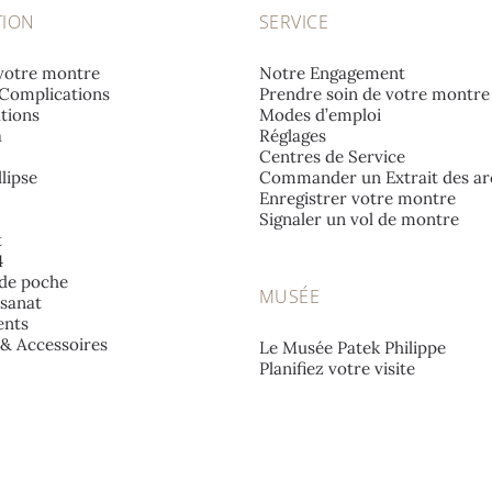
TION
SERVICE
votre montre
Notre Engagement
Complications
Prendre soin de votre montre
tions
Modes d’emploi
a
Réglages
Centres de Service
lipse
Commander un Extrait des ar
Enregistrer votre montre
Signaler un vol de montre
t
4
de poche
MUSÉE
isanat
nts
e & Accessoires
Le Musée Patek Philippe
Planifiez votre visite