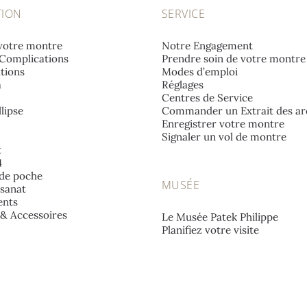
TION
SERVICE
votre montre
Notre Engagement
Complications
Prendre soin de votre montre
tions
Modes d’emploi
a
Réglages
Centres de Service
lipse
Commander un Extrait des ar
Enregistrer votre montre
Signaler un vol de montre
t
4
de poche
MUSÉE
isanat
nts
e & Accessoires
Le Musée Patek Philippe
Planifiez votre visite