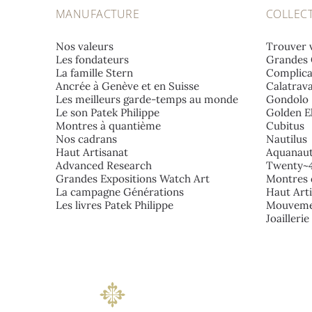
MANUFACTURE
COLLEC
Nos valeurs
Trouver 
Les fondateurs
Grandes 
La famille Stern
Complica
Ancrée à Genève et en Suisse
Calatrav
Les meilleurs garde-temps au monde
Gondolo
Le son Patek Philippe
Golden El
Montres à quantième
Cubitus
Nos cadrans
Nautilus
Haut Artisanat
Aquanau
Advanced Research
Twenty~
Grandes Expositions Watch Art
Montres 
La campagne Générations
Haut Art
Les livres Patek Philippe
Mouveme
Joailleri