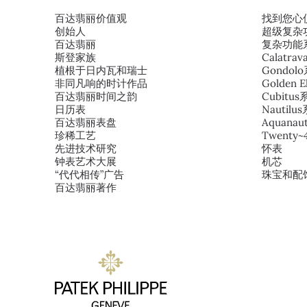
百达翡丽价值观
找到您心
创始人
超级复杂
百达翡丽
复杂功能
斯登家族
Calatra
植根于日内瓦和瑞士
Gondol
非同凡响的时计作品
Golden E
百达翡丽时间之韵
Cubitu
日历表
Nautilu
百达翡丽表盘
Aquana
珍稀工艺
Twenty
先进技术研究
怀表
钟表艺术大展
机芯
“代代相传”广告
珠宝和配
百达翡丽著作