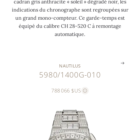
cadran gris anthracite « soleil » dégradé noir, les
4
-
b
9
indications du chronographe sont regroupées sur
c
5
l
c
un grand mono-compteur. Ce garde-temps est
t
2
a
t
équipé du calibre CH 28-520 C à remontage
s
0
n
s
automatique.
)
C
c
)
.
.
.
.
NAUTILUS
5980/1400G-010
788 066 $US