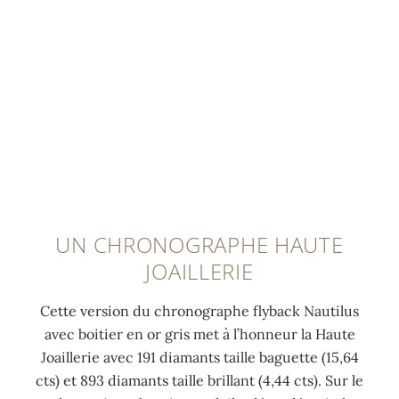
a
r
t
t
i
e
e
a
l
a
m
i
l
u
e
l
e
t
n
l
b
o
t
e
r
m
l
b
i
a
u
a
l
t
m
g
l
i
i
u
UN CHRONOGRAPHE HAUTE
a
q
n
e
JOAILLERIE
n
u
e
t
t
e
s
t
Cette version du chronographe flyback Nautilus
(
C
c
e
avec boitier en or gris met à l’honneur la Haute
4
H
e
(
Joaillerie avec 191 diamants taille baguette (15,64
,
2
n
5
cts) et 893 diamants taille brillant (4,44 cts). Sur le
4
8
t
,