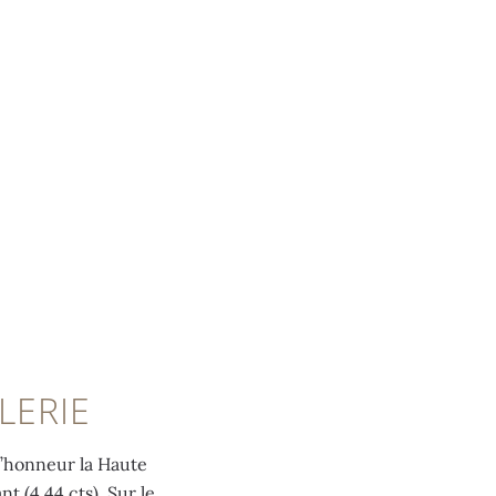
LERIE
l’honneur la Haute
nt (4,44 cts). Sur le