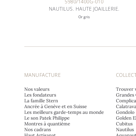
5980/1400G-010
NAUTILUS. HAUTE JOAILLERIE.
Or gris
MANUFACTURE
COLLEC
Nos valeurs
Trouver 
Les fondateurs
Grandes 
La famille Stern
Complica
Ancrée à Genève et en Suisse
Calatrav
Les meilleurs garde-temps au monde
Gondolo
Le son Patek Philippe
Golden El
Montres à quantième
Cubitus
Nos cadrans
Nautilus
Haut Artisanat
Aquanau