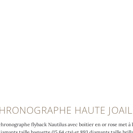
HRONOGRAPHE HAUTE JOAIL
chronographe flyback Nautilus avec boitier en or rose met à 
diamants taille baguette (15,64 cts) et 893 diamants taille brilla