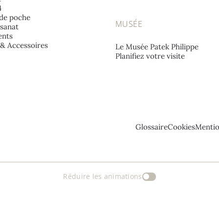
4
de poche
MUSÉE
isanat
nts
e & Accessoires
Le Musée Patek Philippe
Planifiez votre visite
Glossaire
Cookies
Mentio
Réduire les animations