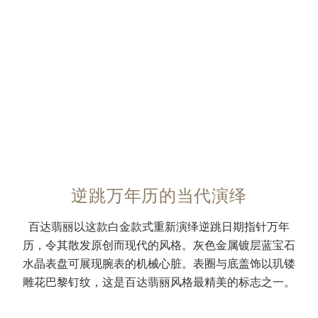
Q
标
色
。
线
0:00
/
0:00
R
与
电
表
。
机
太
镀
圈
全
芯
子
轮
及
新
，
妃
廓
底
专
带
式
勾
盖
利
逆
指
勒
饰
白
跳
针
。
有
金
日
，
日
玑
三
期
覆
期
镂
片
逆跳万年历的当代演绎
指
白
数
雕
式
针
色
字
花
折
百达翡丽以这款白金款式重新演绎逆跳日期指针万年
的
夜
白
巴
叠
历，令其散发原创而现代的风格。灰色金属镀层蓝宝石
万
光
色
黎
式
水晶表盘可展现腕表的机械心脏。表圈与底盖饰以玑镂
年
涂
转
钉
表
雕花巴黎钉纹，这是百达翡丽风格最精美的标志之一。
历
层
印
纹
扣
。
。
。
。
。