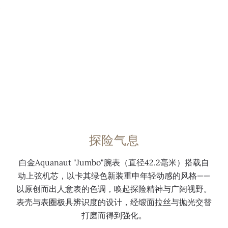
央
圆
u
八
材
翡
0:00
/
0:00
秒
角
t
角
料
丽
针
八
图
形
表
折
、
角
案
表
带
叠
3
形
。
圈
，
式
时
表
白
，
饰
表
位
圈
金
饰
有
扣
置
，
立
以
A
，
日
抛
体
抛
q
由
期
光
数
光
u
四
探险气息
显
及
字
及
a
个
示
缎
，
缎
n
独
白金Aquanaut "Jumbo"腕表（直径42.2毫米）搭载自
及
面
覆
面
a
立
动上弦机芯，以卡其绿色新装重申年轻动感的风格——
停
交
夜
交
u
锁
以原创而出人意表的色调，唤起探险精神与广阔视野。
秒
错
光
错
t
扣
表壳与表圈极具辨识度的设计，经缎面拉丝与抛光交替
功
打
涂
打
图
固
打磨而得到强化。
能
磨
层
磨
案
定