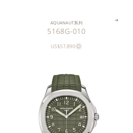
。
。
。
。
。
。
AQUANAUT系列
5168G-010
US$57,890