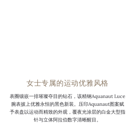
，
a
针
圈
t
0:00
/
0:00
中
n
，
镶
图
央
a
覆
嵌
案
秒
u
白
4
，
针
t
色
8
配
，
图
夜
颗
备
3
案
光
钻
不
时
，
涂
石
锈
位
搭
层
（
钢
置
配
。
1
专
女士专属的运动优雅风格
视
白
白
.
利
窗
金
色
1
折
表圈镶嵌一排璀璨夺目的钻石，该精钢Aquanaut Luce
日
立
漆
7
叠
腕表披上优雅永恒的黑色新装。压印Aquanaut图案赋
期
体
面
克
式
予表盘以运动而精致的外观，覆夜光涂层的白金大型指
显
数
秒
拉
表
针与立体阿拉伯数字清晰醒目。
示
字
针
）
扣
。
。
。
。
。