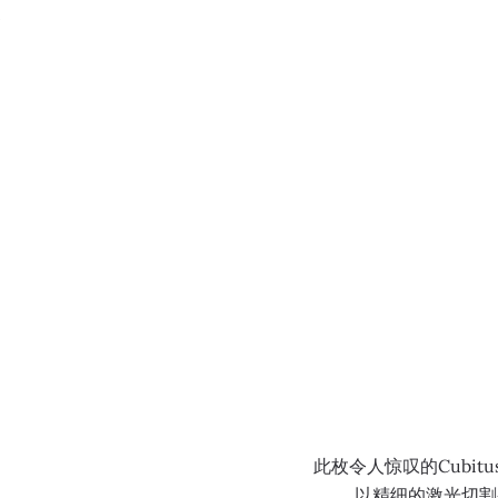
菜单
0:00
/
0:00
此枚令人惊叹的Cubi
以精细的激光切割