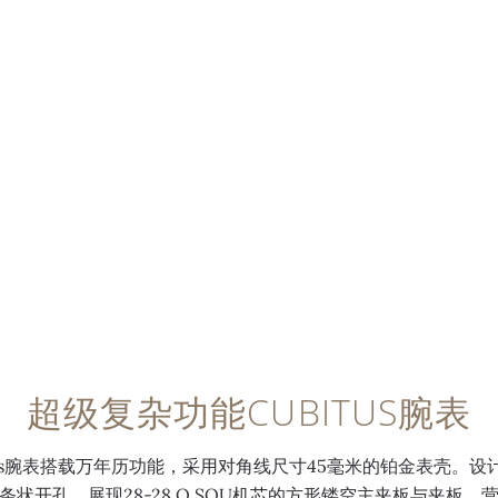
超级复杂功能CUBITUS腕表
tus腕表搭载万年历功能，采用对角线尺寸45毫米的铂金表壳。
条状开孔，展现28-28 Q SQU机芯的方形镂空主夹板与夹板，