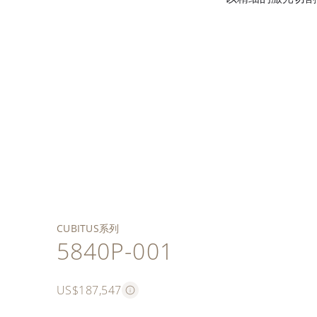
透过蓝宝石水晶透盖，
蓝色日辉纹镂空表盘，
可将配有镂空夹板的非
边缘圆润的大号（直径
28-28 Q SQU超薄自动
饰以水平横纹图案。白
圆形机芯尽收 眼底。镀
45毫米）方形表壳。铂
蓝色复合材质表带，饰
上弦方形镂空机芯，配
金立体时标与白金 时针
激光雕刻的“高清”月相，
铑摆轮、镀铑黄金微型
金表壳与表圈，采用对
有纹理图案和乳白色撞
备万年历功能，
及分针，覆白色荧光涂
经金属喷镀处理。
自动陀，雕饰水平横纹
比鲜明的抛光和缎纹处
色缝线。铂金Cubitus折
Cubitus系列首款超级复
层。蜗纹计时器，饰转
图案和蓝色涂漆
理。6时位置镶嵌长形钻
叠式表扣。
杂功能机芯。
印字符。
Calatrava十字星图案。
石。
剔透宝石与蓝色螺丝。
CUBITUS系列
5840P-001
US$187,547