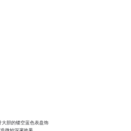
设计大胆的镂空蓝色表盘饰
营造微妙深邃效果。