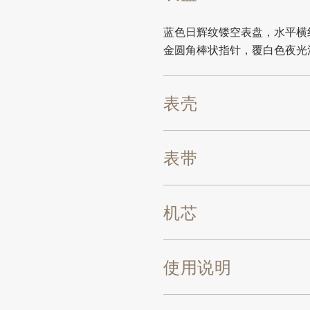
蓝色日辉纹镂空表盘，水平横
金圆角棒状指针，覆白色夜光
表壳
表带
机芯
使用说明