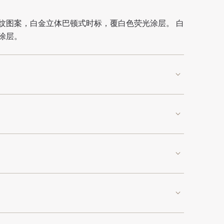
纹图案，白金立体巴顿式时标，覆白色荧光涂层。 白
涂层。