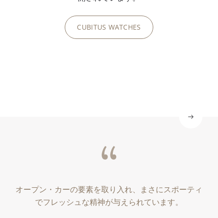
フ
さ
現
に
ォ
れ
し
施
CUBITUS WATCHES
ル
て
て
し
ム
い
い
ま
で
ま
ま
し
す
す
す
た
。
。
。
。
オープン・カーの要素を取り入れ、まさにスポーティ
でフレッシュな精神が与えられています。