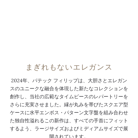
、
サ
ル
象
大
テ
を
的
胆
ン
誇
な
で
仕
り
水
あ
上
、
平
り
げ
時
エ
な
の
を
ン
が
組
超
ボ
まぎれもないエレガンス
ら
み
越
ス
繊
合
し
・
2024年、パテック フィリップは、大胆さとエレガン
細
わ
た
パ
スのユニークな融合を体現した新たなコレクションを
さ
せ
エ
タ
創作し、当社の広範なタイムピースのレパートリーを
を
に
レ
ー
さらに充実させました。縁が丸みを帯びたスクエア型
感
よ
ガ
ン
ケースに水平エンボス・パターン文字盤を組み合わせ
じ
っ
ン
を
た独自性溢れるこの新作は、すべての手首にフィット
さ
て
ス
文
するよう、ラージサイズおよびミディアムサイズで展
せ
強
を
字
開されています。
る
調
実
盤