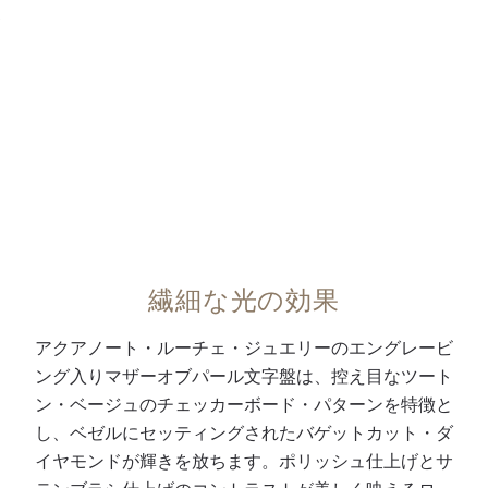
を
搭
載
し
た
自
動
巻
キ
ャ
繊細な光の効果
リ
バ
アクアノート・ルーチェ・ジュエリーのエングレービ
ー
ング入りマザーオブパール文字盤は、控え目なツート
2
ン・ベージュのチェッカーボード・パターンを特徴と
6
し、ベゼルにセッティングされたバゲットカット・ダ
-
イヤモンドが輝きを放ちます。ポリッシュ仕上げとサ
3