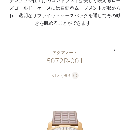
テンブラシ仕上げのコントラストが美しく映えるロー
3
ズゴールド・ケースには自動巻ムーブメントが収めら
0
れ、透明なサファイヤ・ケースバックを通してその動
S
きを眺めることができます。
C
。
アクアノート
5072R-001
$123,906