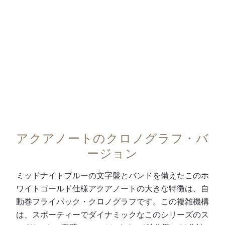
ラ
盤
ン
の
0:00
/
0:00
ッ
。
仕
ミ
チ
ホ
上
ッ
を
ワ
げ
ド
搭
イ
の
ナ
載
ト
コ
イ
し
夜
ン
ト
た
光
ト
ブ
フ
付
ラ
ル
ラ
ホ
ス
ー
アクアノートのクロノグラフ・バ
イ
ワ
ト
・
ージョン
バ
イ
を
コ
ッ
ト
帯
ン
ミッドナイトブルーの文字盤とバンドを備えたこのホ
ク
ゴ
び
ポ
ワイトゴールド仕様アクアノートの大きな特徴は、自
・
ー
た
ジ
動巻フライバック・クロノグラフです。この複雑機構
ク
ル
八
ッ
は、スポーティーでダイナミックなこのシリーズのス
ロ
ド
角
ト