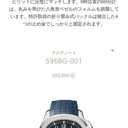
ピリットに完璧にマッチします。6時位置の60分計
ノ
植
形
・
は、丸みを帯びた八角形ベゼルのフォルムを踏襲して
グ
字
ベ
バ
います。特許取得の折り畳み式バックルは独立した4
ラ
数
ゼ
ン
つの止め金でしっかりと固定されます。
フ
字
ル
ド
。
。
。
。
アクアノート
5968G-001
$88,898