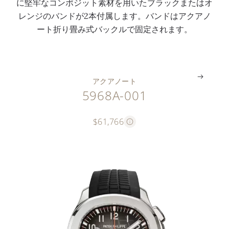
に堅牢なコンポジット素材を用いたブラックまたはオ
グ
表
字
ベ
ッ
レンジのバンドが2本付属します。バンドはアクアノ
ラ
示
数
ゼ
ク
ート折り畳み式バックルで固定されます。
フ
窓
字
ル
ル
。
。
。
。
。
アクアノート
5968A-001
$61,766