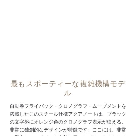
ッ
6
。
仕
ィ
0:00
/
0:00
チ
時
ホ
上
リ
を
位
ワ
げ
ッ
搭
置
イ
の
プ
載
の
ト
コ
の
し
6
夜
ン
特
た
0
光
ト
許
フ
分
付
ラ
取
ラ
計
ホ
ス
得
イ
、
ワ
ト
済
最もスポーティーな複雑機構モデ
バ
3
イ
を
み
ル
ッ
時
ト
帯
折
ク
位
ゴ
び
り
自動巻フライバック・クロノグラフ・ムーブメントを
・
置
ー
た
畳
搭載したこのスチール仕様アクアノートは、ブラック
ク
の
ル
八
み
の文字盤にオレンジ色のクロノグラフ表示が映える、
ロ
日
ド
角
式
非常に独創的なデザインが特徴です。ここには、非常
ノ
付
植
形
バ