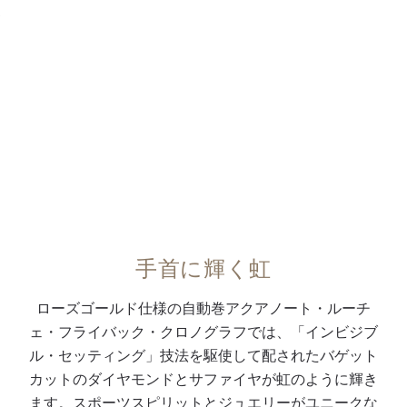
垂
ー
字
ト
(
フ
直
・
を
ラ
同
ィ
0:00
/
0:00
ク
バ
配
ス
梱
リ
ラ
ー
し
ト
）
ッ
ッ
ジ
た
を
の
プ
チ
ョ
ホ
な
3
の
付
ン
ワ
す
本
特
き
、
イ
八
の
許
フ
イ
ト
角
コ
取
ラ
ン
・
形
ン
得
イ
ビ
マ
ベ
ポ
済
手首に輝く虹
バ
ジ
ザ
ゼ
ジ
み
ッ
ブ
ー
ル
ッ
折
ローズゴールド仕様の自動巻アクアノート・ルーチ
ク
ル
オ
と
ト
り
ェ・フライバック・クロノグラフでは、「インビジブ
・
・
ブ
プ
・
畳
ル・セッティング」技法を駆使して配されたバゲット
ク
セ
パ
ッ
バ
み
カットのダイヤモンドとサファイヤが虹のように輝き
ロ
ッ
ー
シ
ン
式
ます。スポーツスピリットとジュエリーがユニークな