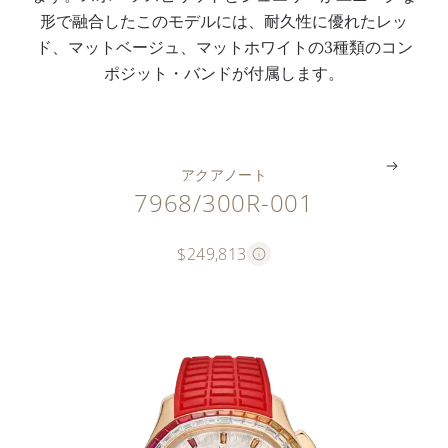
ノ
テ
ル
ュ
ド
バ
形で融合したこのモデルには、耐久性に優れたレッ
グ
ィ
文
ボ
が
ッ
ド、マットベージュ、マットホワイトの3種類のコン
ラ
ン
字
タ
付
ク
ポジット・バンドが付属します。
フ
グ
盤
ン
属
ル
。
。
。
。
。
。
アクアノート
7968/300R-001
$249,813