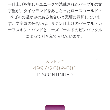
ー仕上げを施したユニークで洗練されたパープルの文
リ
ル
さ
仕
ィ
ピ
字盤が、ダイヤモンドをあしらったローズゴールド・
バ
ド
れ
上
ー
ン
ベゼルの温かみのある色合いと完璧に調和していま
ー
・
た
げ
ヌ
バ
す。文字盤の色合いは、サテン仕上げのパープル・カ
2
ケ
ベ
文
型
ッ
ーフスキン・バンドとローズゴールドのピンバックル
4
ー
ゼ
字
指
ク
によって引き立てられています。
0
ス
ル
盤
針
ル
。
。
。
。
。
。
カラトラバ
4997/200R-001
DISCONTINUED