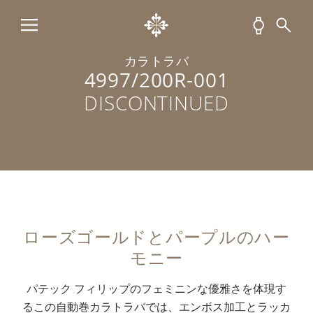
ロ
上
ド
ン
ト
ー
ー
げ
（
を
仕
フ
タ
を
0
エ
上
ス
ー
施
.
ン
げ
キ
カラトラバ
4997/200R-001
を
し
5
ボ
を
ン
搭
た
5
ス
施
・
DISCONTINUED
載
直
カ
加
し
バ
し
径
ラ
工
た
ン
た
3
ッ
し
ロ
ド
超
5
ト
た
ー
。
薄
m
）
パ
ズ
ロ
型
m
が
ー
ゴ
ー
の
の
セ
プ
ー
ズ
ローズゴールドとパープルのハー
自
ロ
ッ
ル
ル
ゴ
モニー
動
ー
テ
ラ
ド
ー
巻
ズ
ィ
ッ
・
ル
パテック フィリップのフェミニンな優雅さを体現す
キ
ゴ
ン
カ
ド
ド
るこの自動巻カラトラバでは、エンボス加工とラッカ
ャ
ー
グ
ー
フ
の