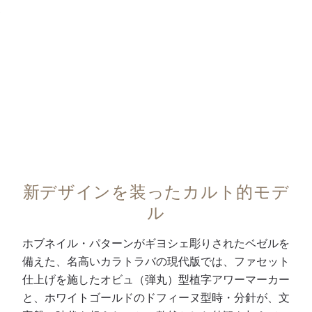
つ
・
た
デ
0:00
/
0:00
の
パ
視
ザ
香
リ
認
イ
箱
（
性
ン
が
ホ
を
し
6
ブ
実
た
5
ネ
現
ホ
時
イ
。
ワ
間
ル
6
イ
の
）
時
ト
新デザインを装ったカルト的モデ
連
パ
位
ゴ
ル
続
タ
置
ー
駆
ー
の
ル
ホブネイル・パターンがギヨシェ彫りされたベゼルを
動
ン
ス
ド
備えた、名高いカラトラバの現代版では、ファセット
可
を
モ
の
仕上げを施したオビュ（弾丸）型植字アワーマーカー
能
施
ー
ピ
と、ホワイトゴールドのドフィーヌ型時・分針が、文
時
し
ル
ン