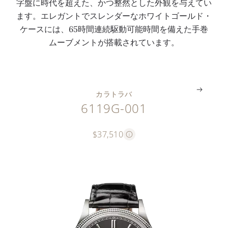
字盤に時代を超えた、かつ整然とした外観を与えてい
間
た
セ
バ
ます。エレガントでスレンダーなホワイトゴールド・
を
ベ
コ
ッ
ケースには、65時間連続駆動可能時間を備えた手巻
実
ゼ
ン
ク
ムーブメントが搭載されています。
現
ル
ド
ル
。
。
。
。
カラトラバ
6119G-001
$37,510